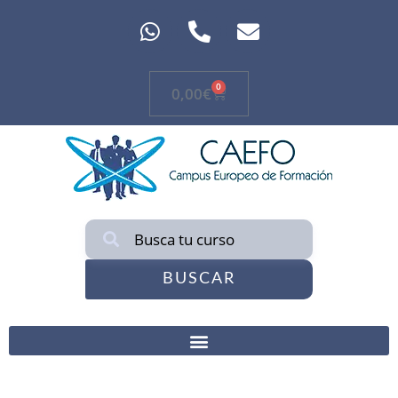
0
0,00
€
BUSCAR