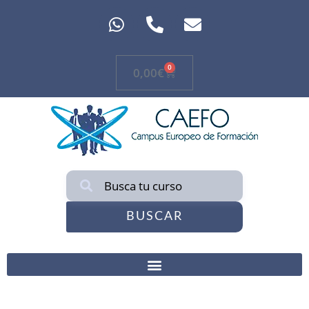
0
0,00
€
BUSCAR