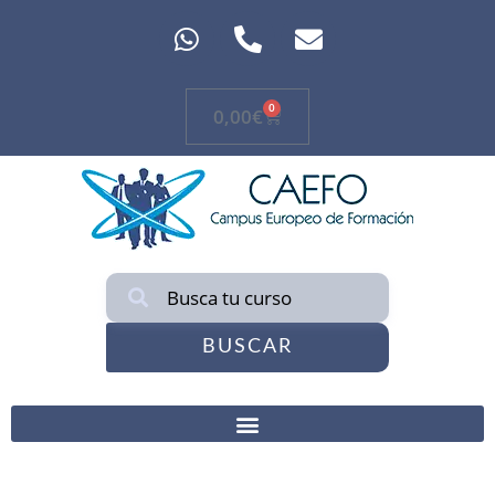
0
0,00
€
BUSCAR