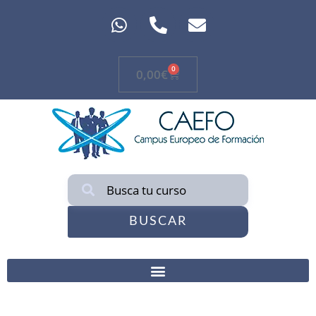
0
0,00
€
BUSCAR