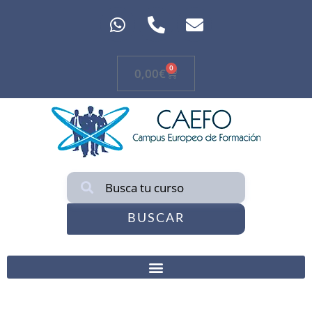
0
0,00
€
BUSCAR