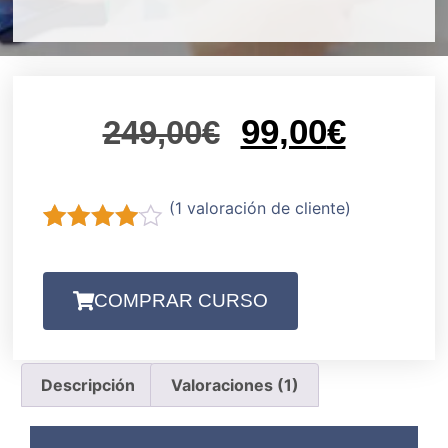
99,00
€
249,00
€
(
1
valoración de cliente)
Valorado
1
con
4.00
de 5 en
COMPRAR CURSO
base a
valoración
de un
cliente
Descripción
Valoraciones (1)