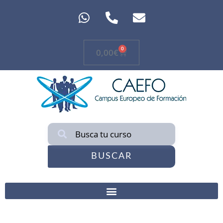
0
0,00
€
BUSCAR