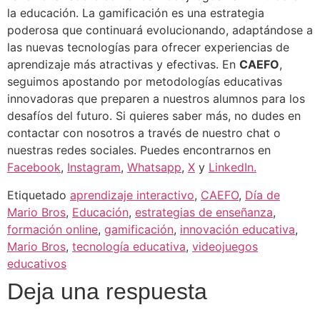
la educación. La gamificación es una estrategia
poderosa que continuará evolucionando, adaptándose a
las nuevas tecnologías para ofrecer experiencias de
aprendizaje más atractivas y efectivas. En
CAEFO
,
seguimos apostando por metodologías educativas
innovadoras que preparen a nuestros alumnos para los
desafíos del futuro. Si quieres saber más, no dudes en
contactar con nosotros a través de nuestro chat o
nuestras redes sociales. Puedes encontrarnos en
Facebook
,
Instagram
,
Whatsapp
,
X
y
LinkedIn.
Etiquetado
aprendizaje interactivo
,
CAEFO
,
Día de
Mario Bros
,
Educación
,
estrategias de enseñanza
,
formación online
,
gamificación
,
innovación educativa
,
Mario Bros
,
tecnología educativa
,
videojuegos
educativos
Deja una respuesta