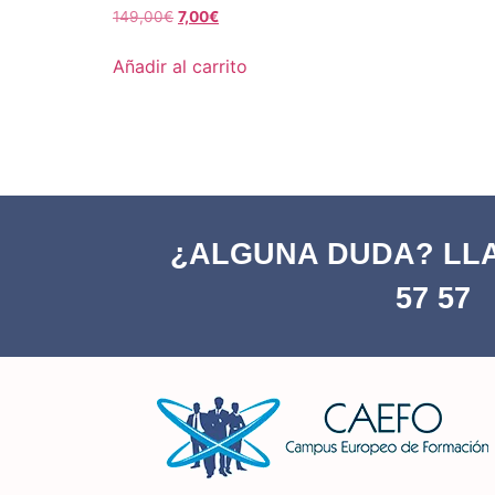
Valorado
149,00
€
7,00
€
con
5.00
de 5
Añadir al carrito
¿ALGUNA DUDA? LLA
57 57