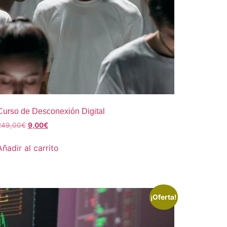
Curso de Desconexión Digital
249,00
€
9,00
€
Añadir al carrito
¡Oferta!