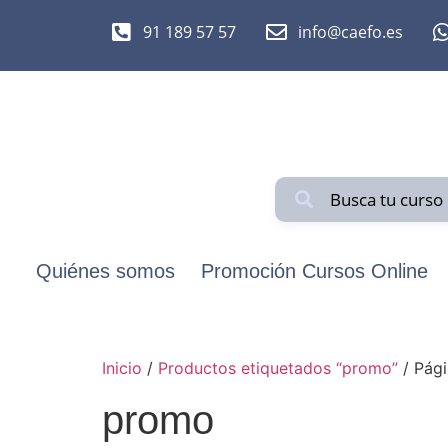
91 189 57 57
info@caefo.es
Quiénes somos
Promoción Cursos Online
Inicio
/
Productos etiquetados “promo”
/ Pági
promo