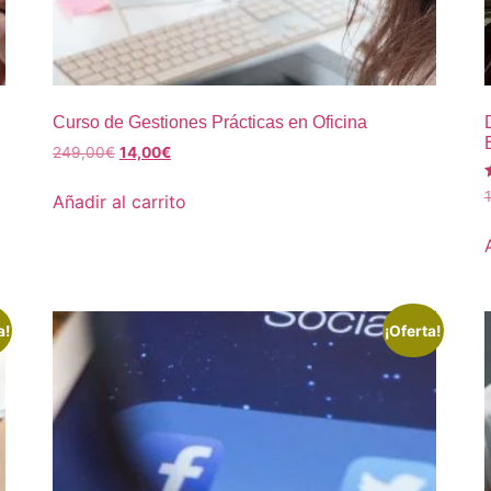
Curso de Gestiones Prácticas en Oficina
249,00
€
14,00
€
V
Añadir al carrito
5
a!
¡Oferta!