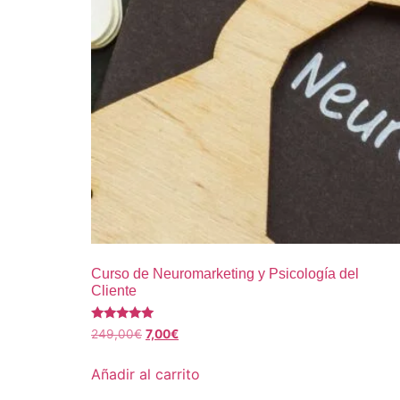
Curso de Neuromarketing y Psicología del
Cliente
Valorado
249,00
€
7,00
€
con
5.00
de 5
Añadir al carrito