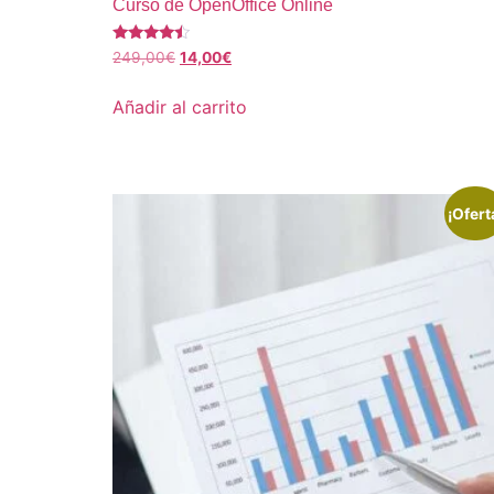
Curso de OpenOffice Online
Valorado
249,00
€
14,00
€
con
4.25
de 5
Añadir al carrito
¡Ofert